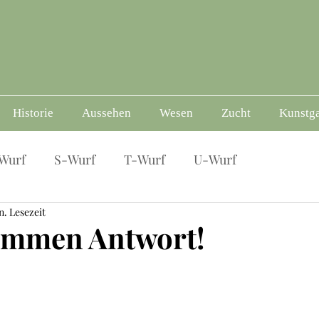
Historie
Aussehen
Wesen
Zucht
Kunstga
Wurf
S-Wurf
T-Wurf
U-Wurf
n. Lesezeit
ommen Antwort!