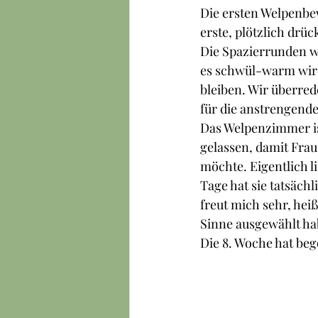
Die ersten Welpenbew
erste, plötzlich drü
Die Spazierrunden we
es schwül-warm wird
bleiben. Wir überrede
für die anstrengende
Das Welpenzimmer ist
gelassen, damit Frau
möchte. Eigentlich li
Tage hat sie tatsäch
freut mich sehr, hei
Sinne ausgewählt ha
Die 8. Woche hat be