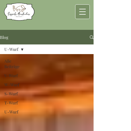
Blog
U-Wurf
Alle
Beiträge
V-Wurf
W-Wurf
S-Wurf
T-Wurf
U-Wurf