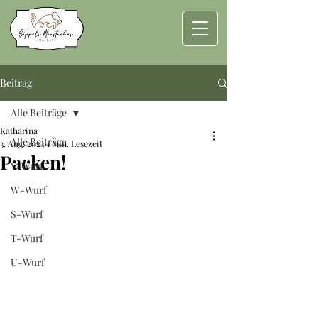
Beitrag
Alle Beiträge
Katharina
Alle Beiträge
3. Aug. 2024
1 Min. Lesezeit
Packen!
V-Wurf
W-Wurf
S-Wurf
T-Wurf
U-Wurf