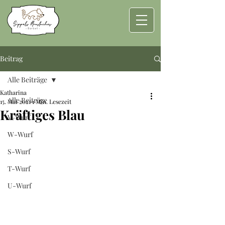
Beitrag
Alle Beiträge
Katharina
Alle Beiträge
15. Mai 2021
1 Min. Lesezeit
Kräftiges Blau
V-Wurf
W-Wurf
S-Wurf
T-Wurf
U-Wurf