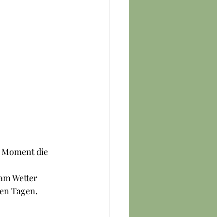
m Moment die 
am Wetter 
ten Tagen. 