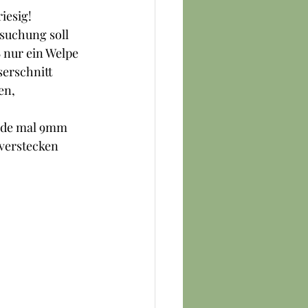
iesig!
suchung soll 
B nur ein Welpe 
serschnitt 
en, 
rade mal 9mm 
verstecken 