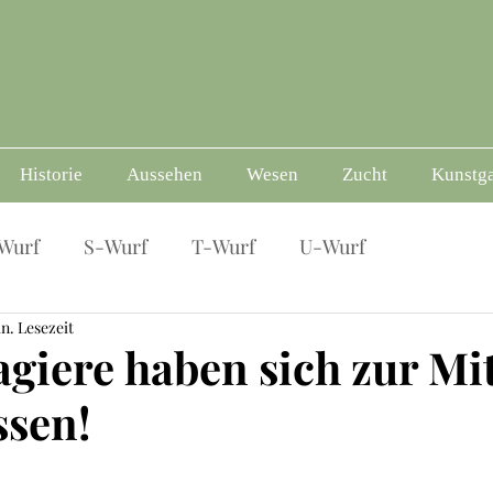
Historie
Aussehen
Wesen
Zucht
Kunstga
Wurf
S-Wurf
T-Wurf
U-Wurf
in. Lesezeit
agiere haben sich zur Mi
ssen!