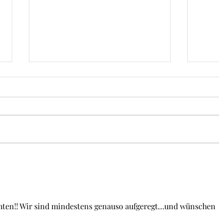
Sei 
Simone wird Berliner Luft
schnuppern!
hten!! Wir sind mindestens genauso aufgeregt…und wünschen 