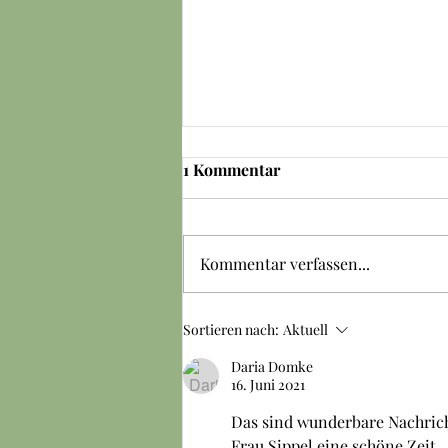
1 Kommentar
Tschüss S-Wurf
Kommentar verfassen...
Sortieren nach:
Aktuell
Daria Domke
16. Juni 2021
Das sind wunderbare Nachric
Frau Sippel eine schöne Zeit 