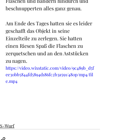
Flaschen und Bändern hindurch und 
beschnupperten alles ganz genau. 
Am Ende des Tages hatten sie es leider 
geschafft das Objekt in seine 
Einzelteile zu zerlegen. Sie hatten 
einen Riesen Spaß die Flaschen zu 
zerquetschen und an den Aststücken 
zu nagen.
https://video.wixstatic.com/video/9c489b_d5f
ee30bb5844fd5894d186fc2b3a591/480p/mp4/fil
e.mp4
S-Wurf