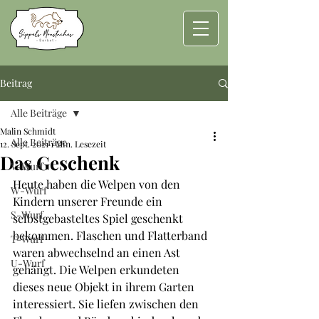
Beitrag
Alle Beiträge
Malin Schmidt
Alle Beiträge
12. Sept. 2021
1 Min. Lesezeit
Das Geschenk
V-Wurf
Heute haben die Welpen von den 
W-Wurf
Kindern unserer Freunde ein 
S-Wurf
selbstgebasteltes Spiel geschenkt 
bekommen. Flaschen und Flatterband 
T-Wurf
waren abwechselnd an einen Ast 
U-Wurf
gehängt. Die Welpen erkundeten 
dieses neue Objekt in ihrem Garten 
interessiert. Sie liefen zwischen den 