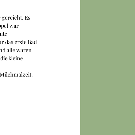
gereicht. Es 
ppel war 
ute  
ar das erste Bad 
nd alle waren 
die kleine 
 Milchmalzeit. 