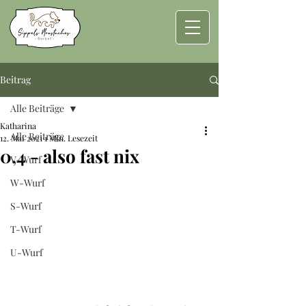
Beitrag
Alle Beiträge
Katharina
Alle Beiträge
12. Mai 2021
1 Min. Lesezeit
0,4 - also fast nix
V-Wurf
W-Wurf
S-Wurf
T-Wurf
U-Wurf