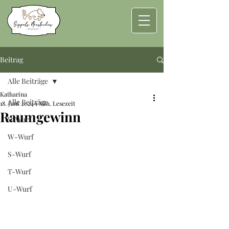
Beitrag
Alle Beiträge
Katharina
Alle Beiträge
18. Juni 2024
1 Min. Lesezeit
Raumgewinn
V-Wurf
W-Wurf
S-Wurf
T-Wurf
U-Wurf