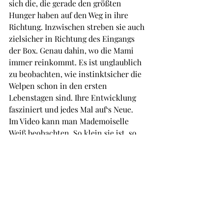
sich die, die gerade den größten 
Hunger haben auf den Weg in ihre 
Richtung. Inzwischen streben sie auch 
zielsicher in Richtung des Eingangs 
der Box. Genau dahin, wo die Mami 
immer reinkommt. Es ist unglaublich 
zu beobachten, wie instinktsicher die 
Welpen schon in den ersten 
Lebenstagen sind. Ihre Entwicklung 
fasziniert und jedes Mal auf‘s Neue.
Im Video kann man Mademoiselle 
Weiß beobachten. So klein sie ist, so 
ausgezeichnet sind ihre Instinkte. Das 
ist uns schon früh aufgefallen, 
zielsicher steuert sie die besten Zitzen 
an und findet clevere Wege, wie sie 
sich gegenüber ihren riesigen 
Geschwistern durchsetzten kann. Das 
ist bestimmt auch ein Grund, warum 