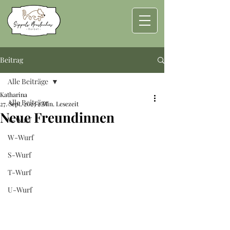
Beitrag
Alle Beiträge
Katharina
Alle Beiträge
27. Sept. 2025
2 Min. Lesezeit
Neue Freundinnen
V-Wurf
W-Wurf
S-Wurf
T-Wurf
U-Wurf