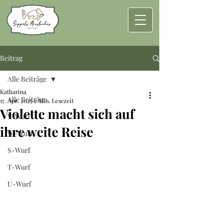
Beitrag
Alle Beiträge
Katharina
Alle Beiträge
17. Apr. 2025
2 Min. Lesezeit
Violette macht sich auf
V-Wurf
ihre weite Reise
W-Wurf
S-Wurf
T-Wurf
U-Wurf