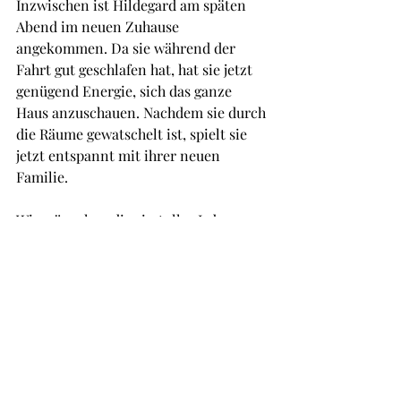
Inzwischen ist Hildegard am späten 
Abend im neuen Zuhause 
angekommen. Da sie während der 
Fahrt gut geschlafen hat, hat sie jetzt 
genügend Energie, sich das ganze 
Haus anzuschauen. Nachdem sie durch 
die Räume gewatschelt ist, spielt sie 
jetzt entspannt mit ihrer neuen 
Familie.
Wir wünschen dir ein tolles Leben 
liebe Hildegard. Auch ich muss ein 
paar Tränen verdrücken, aber es 
tröstet mich, dass du vier so liebe 
Menschen um dich hast und in deinem 
neuen Zuhause gut aufgehoben bist.
Mach es gut kleine Hildegard, wir 
hoffen dich einmal wiederzusehen.