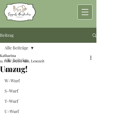
Beitrag
Alle Beiträge
Katharina
Alle Beiträge
11. Feb. 2023
2 Min. Lesezeit
Umzug!
V-Wurf
W-Wurf
S-Wurf
T-Wurf
U-Wurf