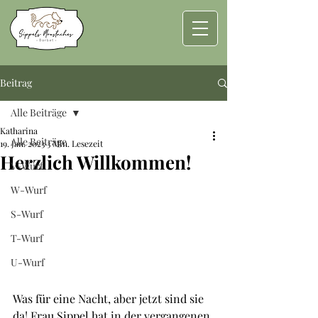
Beitrag
Alle Beiträge
Katharina
Alle Beiträge
19. Jan. 2023
3 Min. Lesezeit
Herzlich Willkommen!
V-Wurf
W-Wurf
S-Wurf
T-Wurf
U-Wurf
Was für eine Nacht, aber jetzt sind sie 
da! Frau Sippel hat in der vergangenen 