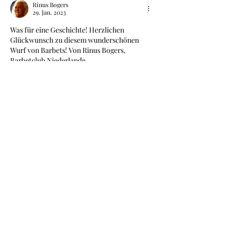
Rinus Bogers
29. Jan. 2023
Was für eine Geschichte! Herzlichen 
Glückwunsch zu diesem wunderschönen 
Wurf von Barbets! Von Rinus Bogers, 
Barbetclub Niederlande.
Gefällt mir
Antworten
Katharina
29. Jan. 2023
Antwort an
Rinus Bogers
Ja das war wirklich abenteuerlich! Es sind 
wirklich tolle Welpen, das liegt natürlich 
auch an den niederländischen Genen des 
wundervollen Papas Cooper.
Vielen Dank für die Glückwünsche und 
liebe Grüße in die Niederlande!
Gefällt mir
Antworten