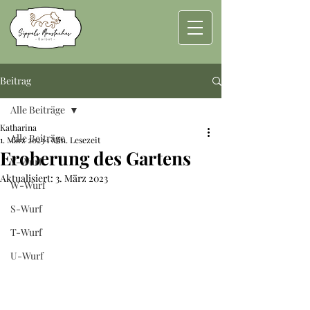
Beitrag
Alle Beiträge
Katharina
Alle Beiträge
1. März 2023
1 Min. Lesezeit
Eroberung des Gartens
V-Wurf
Aktualisiert:
3. März 2023
W-Wurf
S-Wurf
T-Wurf
U-Wurf