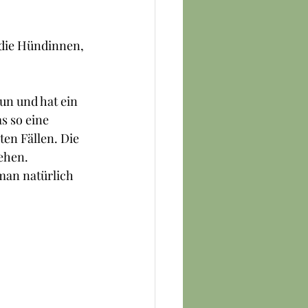
 die Hündinnen, 
un und hat ein 
s so eine 
ten Fällen. Die 
ehen.
an natürlich 