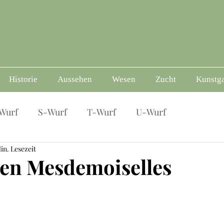
Historie
Aussehen
Wesen
Zucht
Kunstga
Wurf
S-Wurf
T-Wurf
U-Wurf
in. Lesezeit
nen Mesdemoiselles