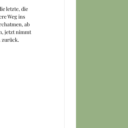
 letzte, die 
re Weg ins 
urchatmen, ab 
, jetzt nimmt 
n zurück.