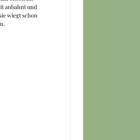
eit anbahnt und 
sie wiegt schon 
n.