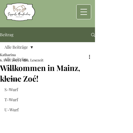
Beitrag
Alle Beiträge
Katharina
Alle Beiträge
6. Dez. 2025
2 Min. Lesezeit
Willkommen in Mainz,
V-Wurf
kleine Zoé!
W-Wurf
S-Wurf
T-Wurf
U-Wurf