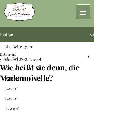
Beitrag
Alle Beiträge
Katharina
Alle Beiträge
5. Okt. 2025
4 Min. Lesezeit
Wie heißt sie denn, die
V-Wurf
Mademoiselle?
W-Wurf
S-Wurf
T-Wurf
U-Wurf