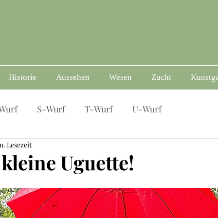
Historie
Aussehen
Wesen
Zucht
Kunstga
Wurf
S-Wurf
T-Wurf
U-Wurf
n. Lesezeit
kleine Uguette!