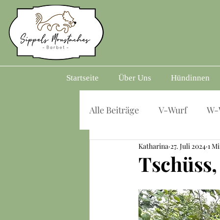
Startseite
Über Uns
Hündinnen
Alle Beiträge
V-Wurf
W-
Katharina
27. Juli 2024
1 Mi
Tschüss, 