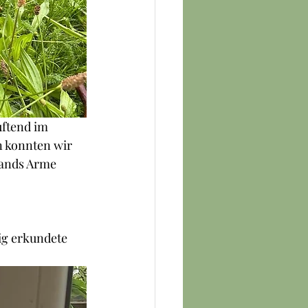
uftend im 
 konnten wir 
nands Arme 
g erkundete 