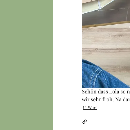
Schön dass Lola so n
wir sehr froh. Na da
U-Wurf