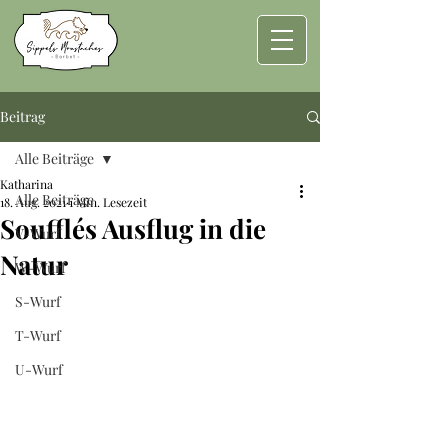
Beitrag
Alle Beiträge
Katharina
Alle Beiträge
18. Aug. 2021
1 Min. Lesezeit
Soufflés Ausflug in die
V-Wurf
Natur
W-Wurf
S-Wurf
T-Wurf
U-Wurf