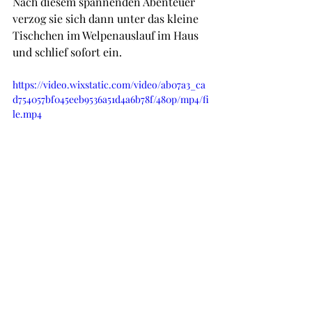
Nach diesem spannenden Abenteuer 
verzog sie sich dann unter das kleine 
Tischchen im Welpenauslauf im Haus 
und schlief sofort ein.
https://video.wixstatic.com/video/ab07a3_ca
d754057bf045eeb9536a51d4a6b78f/480p/mp4/fi
le.mp4
S-Wurf