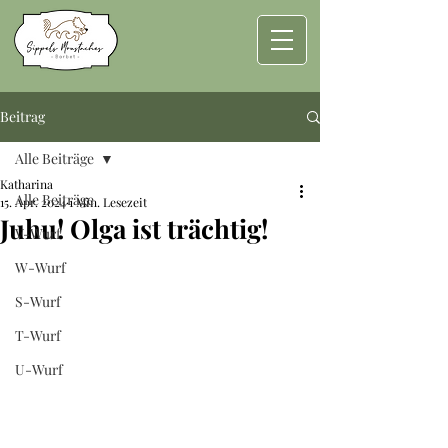
Beitrag
Alle Beiträge
Katharina
Alle Beiträge
15. Apr. 2024
1 Min. Lesezeit
Juhu! Olga ist trächtig!
V-Wurf
W-Wurf
S-Wurf
T-Wurf
U-Wurf