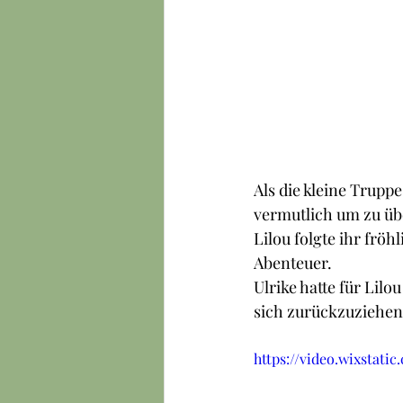
Als die kleine Trup
vermutlich um zu übe
Lilou folgte ihr frö
Abenteuer.
Ulrike hatte für Lilo
sich zurückzuziehen,
https://video.wixstat