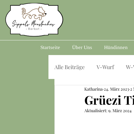
Startseite
Über Uns
Hündinnen
Alle Beiträge
V-Wurf
W-
Katharina
24. März 2023
2 
Grüezi Ti
Aktualisiert:
9. März 2024